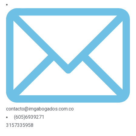
contacto@imgabogados.com.co
(605)6939271
3157335958