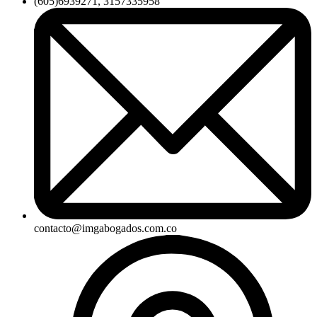
(605)6939271, 3157335958
contacto@imgabogados.com.co