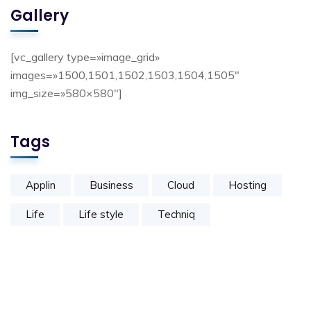
Gallery
[vc_gallery type=»image_grid»
images=»1500,1501,1502,1503,1504,1505″
img_size=»580×580″]
Tags
Applin
Business
Cloud
Hosting
Life
Life style
Techniq